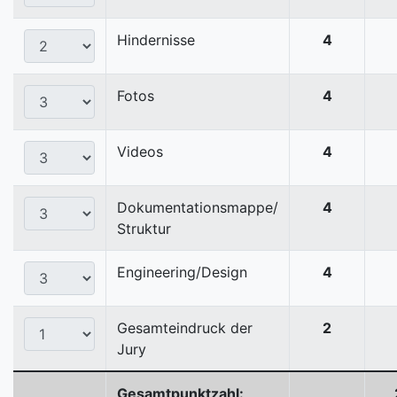
Hindernisse
4
Fotos
4
Videos
4
Dokumentationsmappe/
4
Struktur
Engineering/Design
4
Gesamteindruck der
2
Jury
Gesamtpunktzahl: