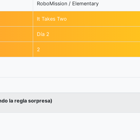
RoboMission / Elementary
It Takes Two
Día 2
2
ndo la regla sorpresa)