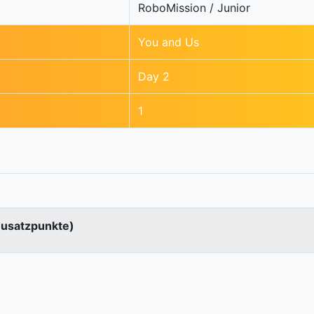
RoboMission / Junior
You and Us
Day 2
1
Zusatzpunkte)