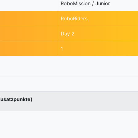
RoboMission / Junior
RoboRiders
Day 2
1
Zusatzpunkte)