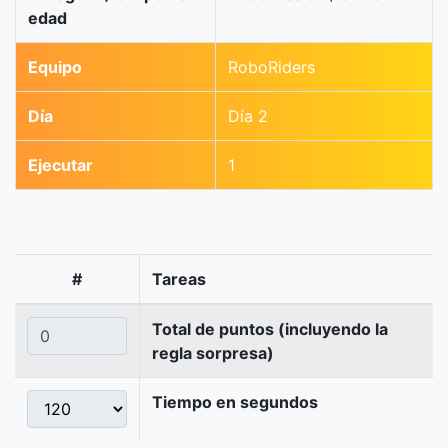
edad
Equipo
RoboRiders
Día
Día 2
Ejecutar
1
#
Tareas
Total de puntos (incluyendo la
regla sorpresa)
Tiempo en segundos