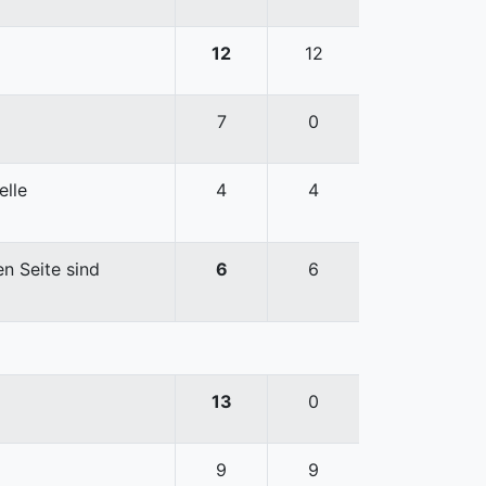
12
12
7
0
elle
4
4
n Seite sind
6
6
13
0
9
9