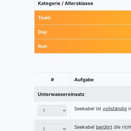
Kategorie / Altersklasse
Team
Day
Run
#
Aufgabe
Unterwassereinsatz
Seekabel ist
vollständig
i
Seekabel
berührt
die rich