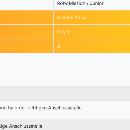
RoboMission / Junior
Asimov Vasic
Day 1
2
nnerhalb der richtigen Anschlussstelle
tige Anschlussstelle