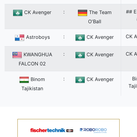
:
## 
CK Avenger
The Team
O'Ball
:
CK A
Astroboys
CK Avenger
:
CK A
KWANGHUA
CK Avenger
FALCON 02
:
B
Binom
CK Avenger
Taj
Tajikistan