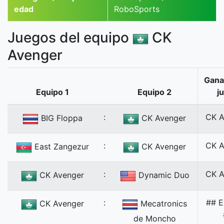
edad
RoboSports
Juegos del equipo
CK
Avenger
Gana
Equipo 1
Equipo 2
j
:
CK A
BIG Floppa
CK Avenger
:
CK A
East Zangezur
CK Avenger
:
CK A
CK Avenger
Dynamic Duo
:
## 
CK Avenger
Mecatronics
de Moncho