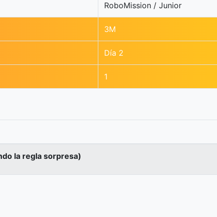
RoboMission / Junior
3M
Día 2
1
ndo la regla sorpresa)