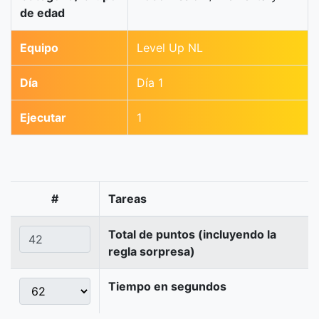
de edad
Equipo
Level Up NL
Día
Día 1
Ejecutar
1
#
Tareas
Total de puntos (incluyendo la
regla sorpresa)
Tiempo en segundos