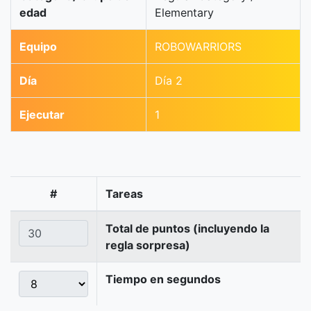
edad
Elementary
Equipo
ROBOWARRIORS
Día
Día 2
Ejecutar
1
#
Tareas
Total de puntos (incluyendo la
regla sorpresa)
Tiempo en segundos