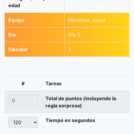
edad
Equipo
Merishaw Junior
Día
Día 2
Ejecutar
2
#
Tareas
Total de puntos (incluyendo la
regla sorpresa)
Tiempo en segundos