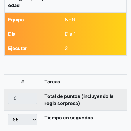
edad
Equipo
N+N
Día
Día 1
Ejecutar
2
#
Tareas
Total de puntos (incluyendo la
regla sorpresa)
Tiempo en segundos