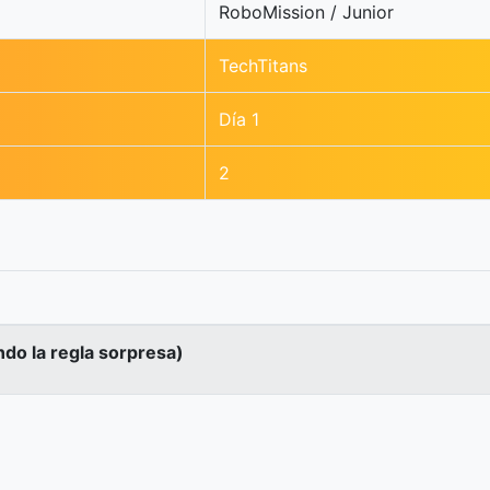
RoboMission / Junior
TechTitans
Día 1
2
ndo la regla sorpresa)