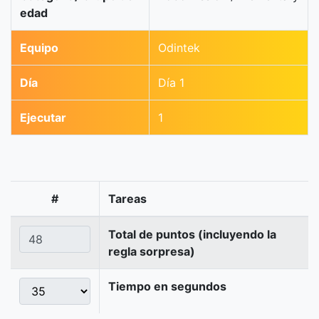
edad
Equipo
Odintek
Día
Día 1
Ejecutar
1
#
Tareas
Total de puntos (incluyendo la
regla sorpresa)
Tiempo en segundos