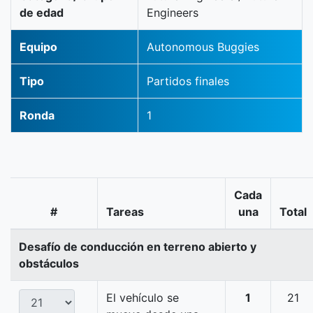
de edad
Engineers
Equipo
Autonomous Buggies
Tipo
Partidos finales
Ronda
1
Cada
#
Tareas
una
Total
Desafío de conducción en terreno abierto y
obstáculos
El vehículo se
1
21