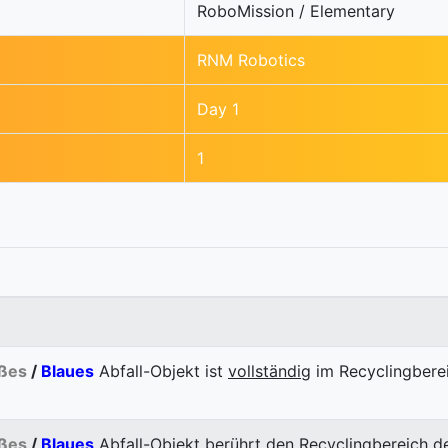
RoboMission / Elementary
RNM Robotics
Day 1
1
ßes
/
Blaues
Abfall-Objekt ist
vollständig
im Recyclingberei
ßes
/
Blaues
Abfall-Objekt
berührt
den Recyclingbereich de