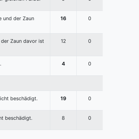
e und der Zaun
16
0
der Zaun davor ist
12
0
.
4
0
icht beschädigt.
19
0
ht beschädigt.
8
0