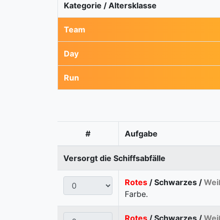
Kategorie / Altersklasse
Team
Day
Run
#
Aufgabe
Versorgt die Schiffsabfälle
Rotes
/ Schwarzes /
Wei
Farbe.
Rotes
/ Schwarzes /
Wei