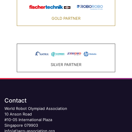
GOLD PARTNER
SILVER PARTNER
Contact
World Robot Olympiad Association
10 Anson Road
#10-05 International Plaza
Singapore 079903
info(at)wro-association.org