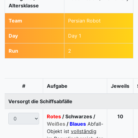
Altersklasse
Team
Persian Robot
Day
Day 1
Run
2
#
Aufgabe
Jeweils
Versorgt die Schiffsabfälle
Rotes
/ Schwarzes /
10
Weißes
/
Blaues
Abfall-
Objekt ist
vollständig