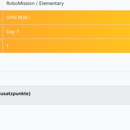
RoboMission / Elementary
VPAI ROB I
Day 1
1
Zusatzpunkte)