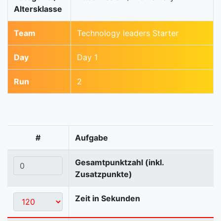
Altersklasse
Team
Technology leaders Starter
Day
Day 1
Run
2
#
Aufgabe
Gesamtpunktzahl (inkl.
Zusatzpunkte)
Zeit in Sekunden