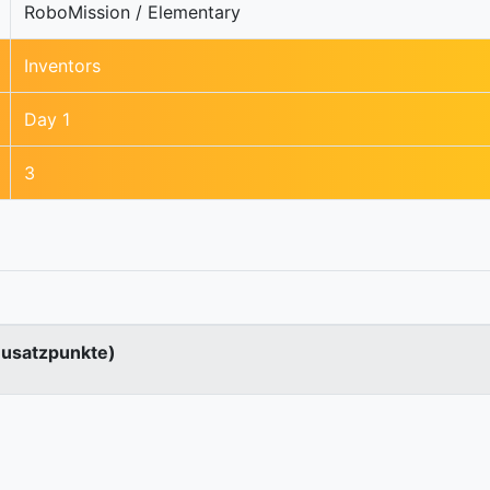
RoboMission / Elementary
Inventors
Day 1
3
Zusatzpunkte)