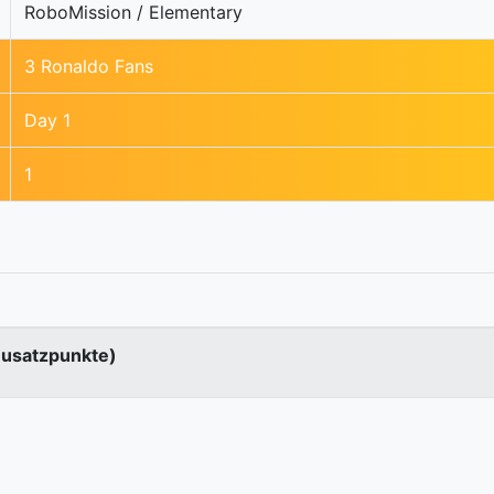
RoboMission / Elementary
3 Ronaldo Fans
Day 1
1
Zusatzpunkte)