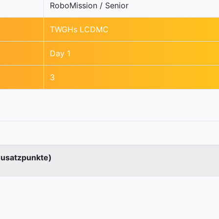
RoboMission / Senior
TWGHs LCDMC
Day 1
3
Zusatzpunkte)