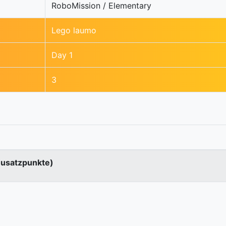
RoboMission / Elementary
Lego laumo
Day 1
3
Zusatzpunkte)