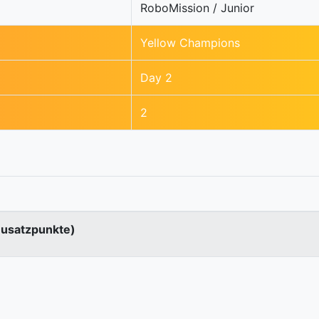
RoboMission / Junior
Yellow Champions
Day 2
2
Zusatzpunkte)