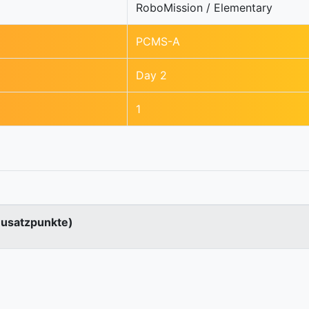
RoboMission / Elementary
PCMS-A
Day 2
1
Zusatzpunkte)