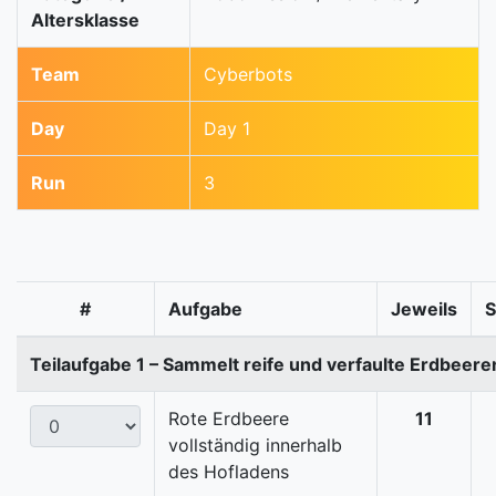
Altersklasse
Team
Cyberbots
Day
Day 1
Run
3
#
Aufgabe
Jeweils
Teilaufgabe 1 – Sammelt reife und verfaulte Erdbeere
Rote Erdbeere
11
vollständig innerhalb
des Hofladens