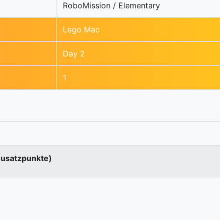
RoboMission / Elementary
Lego Mac
Day 2
1
Zusatzpunkte)