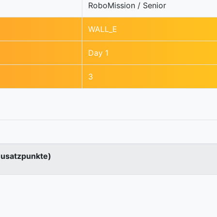
RoboMission / Senior
WALL_E
Day 1
3
Zusatzpunkte)