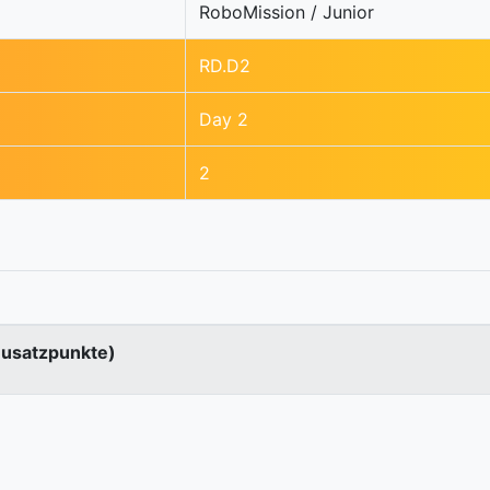
RoboMission / Junior
RD.D2
Day 2
2
Zusatzpunkte)