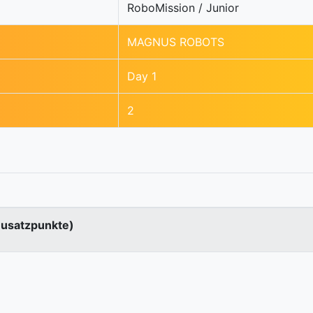
RoboMission / Junior
MAGNUS ROBOTS
Day 1
2
Zusatzpunkte)