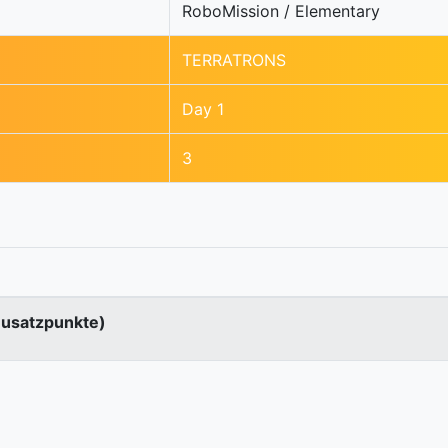
RoboMission / Elementary
TERRATRONS
Day 1
3
Zusatzpunkte)