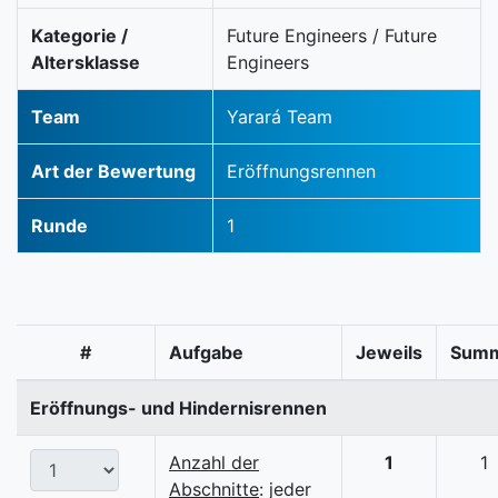
Kategorie /
Future Engineers / Future
Altersklasse
Engineers
Team
Yarará Team
Art der Bewertung
Eröffnungsrennen
Runde
1
#
Aufgabe
Jeweils
Sum
Eröffnungs- und Hindernisrennen
Anzahl der
1
1
Abschnitte
: jeder