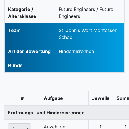
Kategorie /
Future Engineers / Future
Altersklasse
Engineers
Team
St. John's Wort Montessori
School
Art der Bewertung
Hindernisrennen
Runde
1
#
Aufgabe
Jeweils
Sum
Eröffnungs- und Hindernisrennen
Anzahl der
1
1