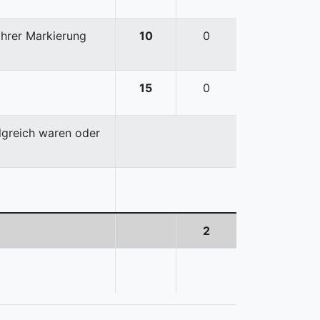
ihrer Markierung
10
0
15
0
olgreich waren oder
2