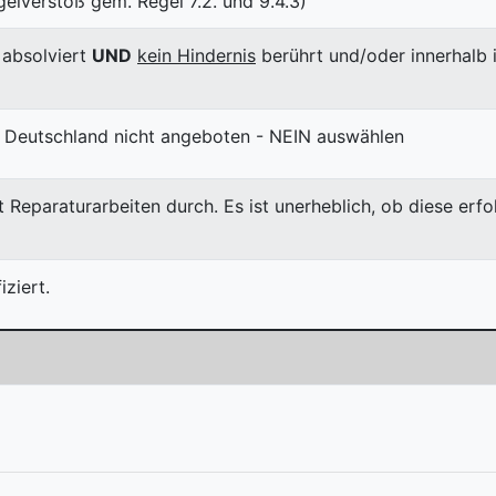
elverstoß gem. Regel 7.2. und 9.4.3)
absolviert
UND
kein Hindernis
berührt und/oder innerhalb 
 Deutschland nicht angeboten - NEIN auswählen
 Reparaturarbeiten durch. Es ist unerheblich, ob diese erf
ziert.