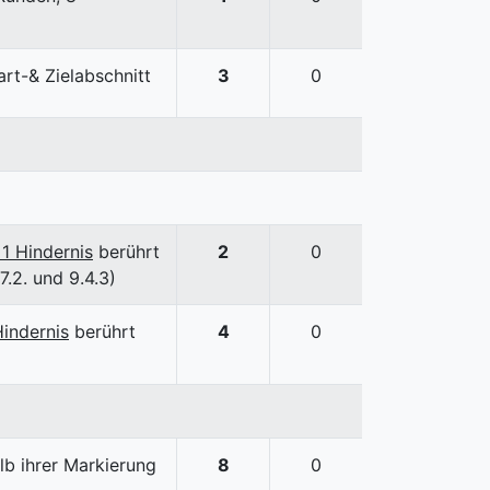
art-& Zielabschnitt
3
0
 1 Hindernis
berührt
2
0
.2. und 9.4.3)
Hindernis
berührt
4
0
lb ihrer Markierung
8
0