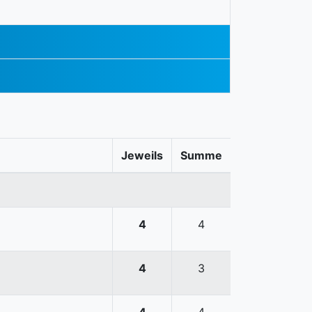
Jeweils
Summe
4
4
4
3
4
4