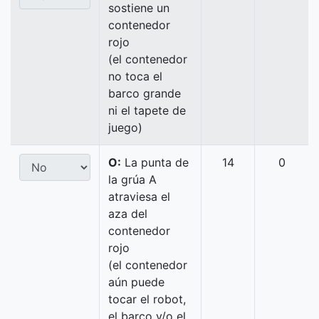
sostiene un
contenedor
rojo
(el contenedor
no toca el
barco grande
ni el tapete de
juego)
O:
La punta de
14
0
la grúa A
atraviesa el
aza del
contenedor
rojo
(el contenedor
aún puede
tocar el robot,
el barco y/o el