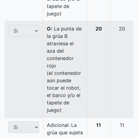
tapete de
juego)
O:
La punta de
20
20
la grúa B
atraviesa el
aza del
contenedor
rojo
(el contenedor
aún puede
tocar el robot,
el barco y/o el
tapete de
juego)
Adicional: La
11
11
grúa que sujeta