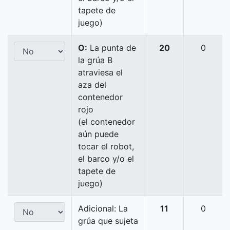
tapete de
juego)
O:
La punta de
20
0
la grúa B
atraviesa el
aza del
contenedor
rojo
(el contenedor
aún puede
tocar el robot,
el barco y/o el
tapete de
juego)
Adicional: La
11
0
grúa que sujeta