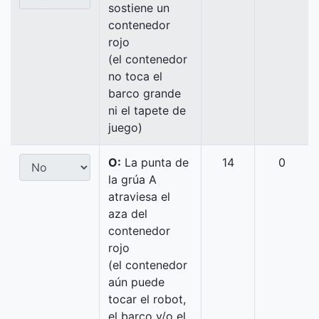
sostiene un
contenedor
rojo
(el contenedor
no toca el
barco grande
ni el tapete de
juego)
O:
La punta de
14
0
la grúa A
atraviesa el
aza del
contenedor
rojo
(el contenedor
aún puede
tocar el robot,
el barco y/o el