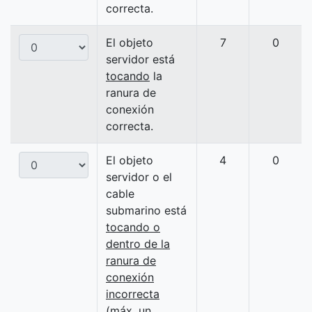
correcta.
El objeto
7
0
servidor está
tocando
la
ranura de
conexión
correcta.
El objeto
4
0
servidor o el
cable
submarino está
tocando o
dentro de la
ranura de
conexión
incorrecta
(máx. un