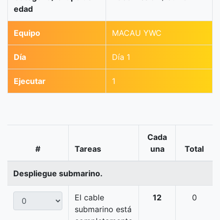
edad
Equipo
MACAU YWC
Día
Día 1
Ejecutar
1
Cada
#
Tareas
una
Total
Despliegue submarino.
El cable
12
0
submarino está