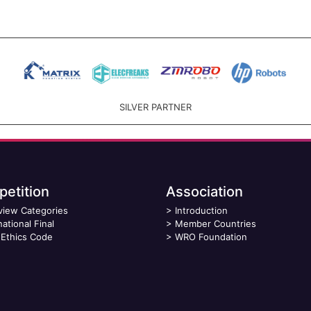
SILVER PARTNER
etition
Association
view Categories
>
Introduction
national Final
>
Member Countries
Ethics Code
>
WRO Foundation