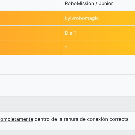
RoboMission / Junior
kyivrobomagic
Día 1
1
completamente
dentro de la ranura de conexión correcta