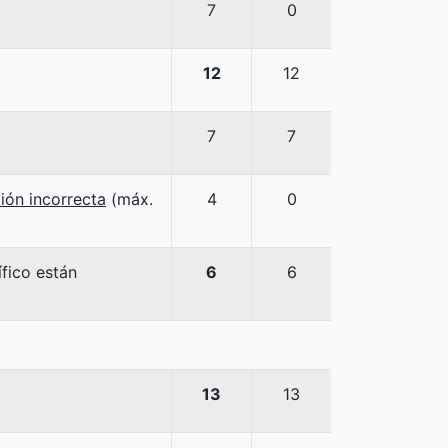
7
0
12
12
7
7
ión incorrecta
(máx.
4
0
ífico están
6
6
13
13