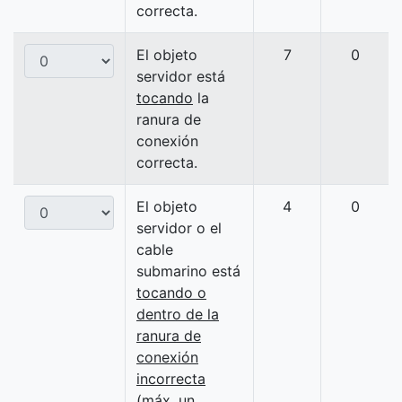
correcta.
El objeto
7
0
servidor está
tocando
la
ranura de
conexión
correcta.
El objeto
4
0
servidor o el
cable
submarino está
tocando o
dentro de la
ranura de
conexión
incorrecta
(máx. un