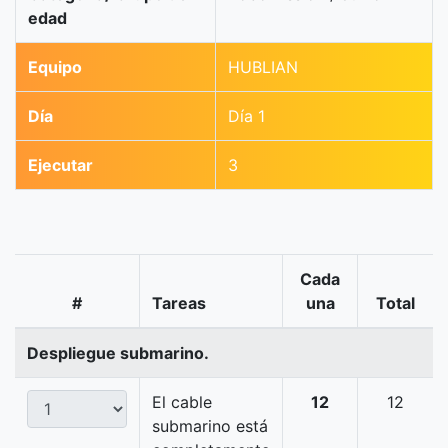
edad
Equipo
HUBLIAN
Día
Día 1
Ejecutar
3
Cada
#
Tareas
una
Total
Despliegue submarino.
El cable
12
12
submarino está