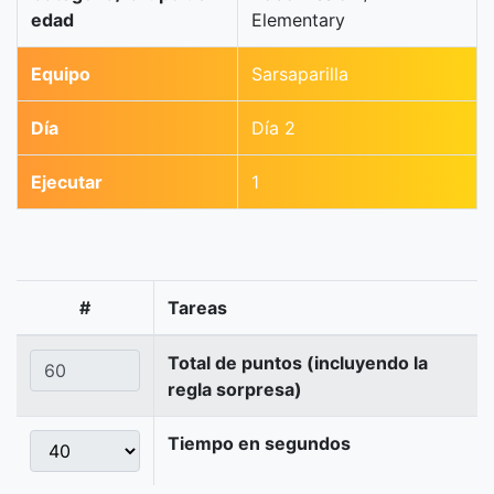
edad
Elementary
Equipo
Sarsaparilla
Día
Día 2
Ejecutar
1
#
Tareas
Total de puntos (incluyendo la
regla sorpresa)
Tiempo en segundos