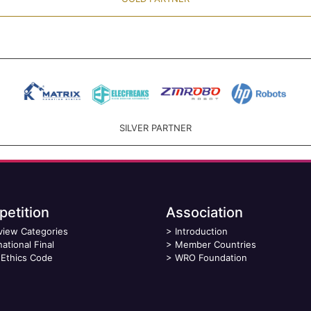
SILVER PARTNER
etition
Association
view Categories
>
Introduction
national Final
>
Member Countries
Ethics Code
>
WRO Foundation