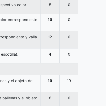
espectivo color.
5
0
color correspondiente
16
0
rrespondiente y valla
12
0
escotilla).
4
0
nas y el objeto de
19
19
 ballenas y el objeto
8
0