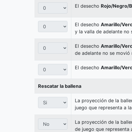
El desecho
Rojo/Negro/B
El desecho
Amarillo/Ver
y la valla de adelante no
El desecho
Amarillo/Ver
de adelante no se movió 
El desecho
Amarillo/Ver
Rescatar la ballena
La proyección de la ball
juego que representa a la
La proyección de la balle
de juego que representa a