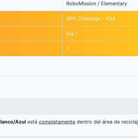
RoboMission / Elementary
QPS Challenge - KSA
Día 1
1
lanco/Azul
está
completamente
dentro del área de recicla