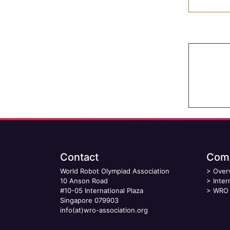
Contact
Comp
World Robot Olympiad Association
>
Over
10 Anson Road
>
Inter
#10-05 International Plaza
>
WRO 
Singapore 079903
info(at)wro-association.org