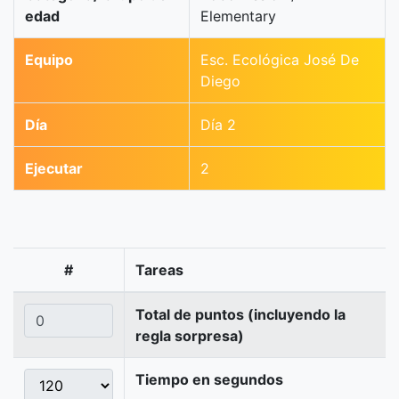
edad
Elementary
Equipo
Esc. Ecológica José De
Diego
Día
Día 2
Ejecutar
2
#
Tareas
Total de puntos (incluyendo la
regla sorpresa)
Tiempo en segundos