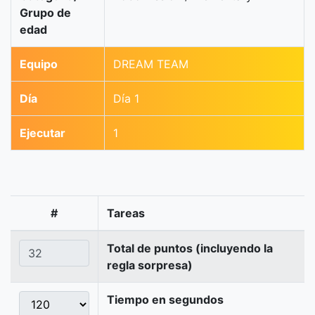
Grupo de
edad
Equipo
DREAM TEAM
Día
Día 1
Ejecutar
1
#
Tareas
Total de puntos (incluyendo la
regla sorpresa)
Tiempo en segundos