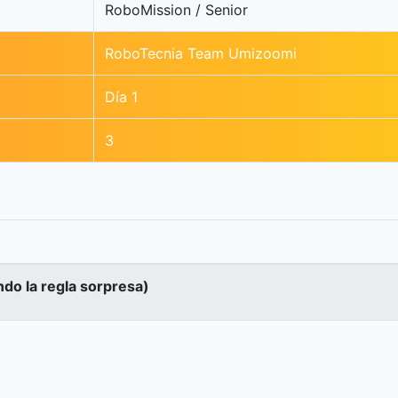
RoboMission / Senior
RoboTecnia Team Umizoomi
Día 1
3
ndo la regla sorpresa)