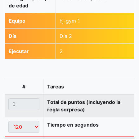
de edad
Equipo
hj-gym 1
Día
Día 2
Ejecutar
2
#
Tareas
Total de puntos (incluyendo la
regla sorpresa)
Tiempo en segundos