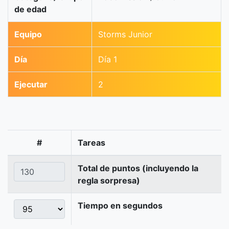
de edad
Equipo
Storms Junior
Día
Día 1
Ejecutar
2
#
Tareas
Total de puntos (incluyendo la
regla sorpresa)
Tiempo en segundos