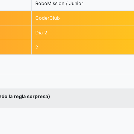
RoboMission / Junior
CoderClub
Día 2
2
ndo la regla sorpresa)