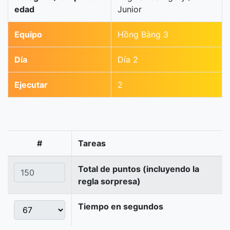
edad
Junior
Equipo
Hồng Bàng 3
Día
Día 2
Ejecutar
2
#
Tareas
Total de puntos (incluyendo la
regla sorpresa)
Tiempo en segundos