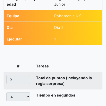
edad
Junior
Equipo
Robotecnia K-9
Día
Día 2
Ejecutar
1
#
Tareas
Total de puntos (incluyendo la
regla sorpresa)
Tiempo en segundos